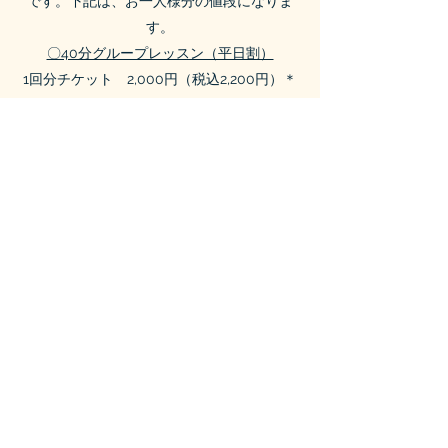
です。下記は、お一人様分の値段になりま
す。
〇40分グループレッスン（平日割）
1回分チケット 2,000円（税込2,200円）＊
現在は販売中止
10回分チケット 18,000円（税込19,800
円）＊初回レッスンから１年間有効
〇40分グループレッスン（土曜日）
1回分チケット 2,300円（税込2,530円）＊
現在は販売中止
10回分チケット 20,700円（税込22,770
円）＊初回レッスンから１年間有効