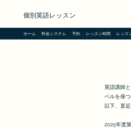
個別英語レッスン
ホーム
料金システム
予約
レッスン時間
レッス
英語講師と
ベルを保つ
以下、直近
2025
年度第