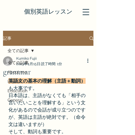
個別英語レッスン
記事
全ての記事
Kumiko Fujii
全ての記事
2023年4月15日
読了時間: 1分
grammar
About me
英語文の基本の理解（主語＋動詞）
Lesson
も大事です。
Education
日本語は、主語がなくても「相手の
General
言いたいことを理解する」という文
化があるので会話が成り立つのです
が、英語は主語が絶対です。（命令
文は違いますが）
そして、動詞も重要です。